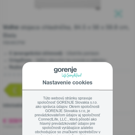
Prečo zvoliť spotrebiče gorenje
Kuchynské štúdia
Blog
stojaca chladnička, 84.5 x 56 x 59.8 cm,
Informácie zákazníkom
Voľne
Zavrieť
Linka pre záručný a pozáručný servis
Biela
Užitočné informácie
0800 105 505
RB49CPW
Servis
- Ušetrite peniaze
C (energetická účinnosť)
- Veľká zásuvka na ovocie a zeleninu
CrispZone
Servisná podpora, objednanie servisu
- Úspory bez starostí
Režim EcoMode
Registrácia kupónu OPTIMAL/EXTRA
0 Hodnotení
Zavrieť
Nastavenie cookies
Predajne
Túto webovú stránku spravuje
spoločnosť GORENJE Slovakia s.r.o.
Ekodesign
Informačný list výrobku
ako správca údajov. Okrem spoločnosti
GORENJE Slovakia s.r.o, je
Linka pre záručný a pozáručný servis
prevádzkovateľom údajov aj spoločnosť
€ 309
ConnectLife, LLC., ktorá pôsobí ako
00
hlavný prevádzkovateľ údajov pre
0800 105 505
Vrátane DPH ,
spoločnosti vyrábajúce a/alebo
obchodujúce so značkami spotrebičov v