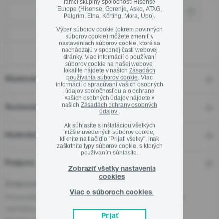
rámci skupiny spoločností Hisense
Europe (Hisense, Gorenje, Asko, ATAG,
Kde kúpiť
Pelgrim, Etna, Körting, Mora, Upo).
Výber súborov cookie (okrem povinných
Kamenné predajne
súborov cookie) môžete zmeniť v
Zavrieť
nastaveniach súborov cookie, ktoré sa
nachádzajú v spodnej časti webovej
stránky. Viac informácií o používaní
súborov cookie na našej webovej
lokalite nájdete v našich
Zásadách
používania súborov cookie
. Viac
Vlastnosti
informácií o spracúvaní vašich osobných
údajov spoločnosťou a o ochrane
vašich osobných údajov nájdete v
našich
Zásadách ochrany osobných
Technické detaily
údajov
.
Ak súhlasíte s inštaláciou všetkých
nižšie uvedených súborov cookie,
Hodnotení
kliknite na tlačidlo "Prijať všetky", inak
zaškrtnite typy súborov cookie, s ktorých
používaním súhlasíte.
Podpora
Zobraziť všetky nastavenia
cookies
Zodpovedná osoba pre EÚ
Viac o súboroch cookies.
Hospodársky subjekt zodpovedný za tento produkt sa
nachádza v EÚ:
Prijať