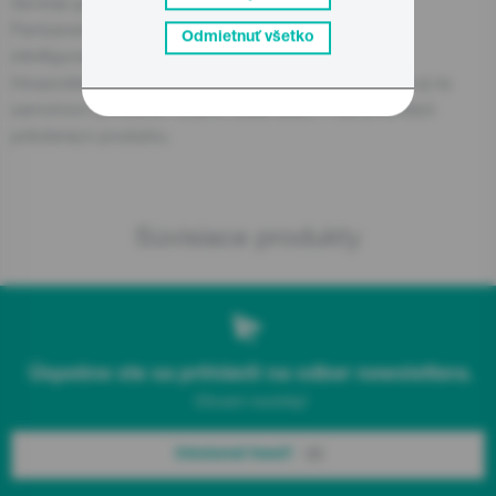
Gorenje gospodinjski aparati, d.o.o
Partizanska cesta 12, 3320 Velenje, SI
Odmietnuť všetko
info@gorenje.com
Hospodársky subjekt zodpovedný za produkt nájdete aj na
samotnom produkte, na jeho obale alebo v dokumentácii
priloženej k produktu.
Súvisiace produkty
Úspešne ste sa prihlásili na odber newslettera.
Chcem novinky!
Odoberať hneď!