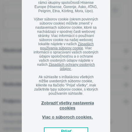
rámci skupiny spoločností Hisense
Europe (Hisense, Gorenje, Asko, ATAG,
Kde kúpiť
Pelgrim, Etna, Körting, Mora, Upo).
Výber súborov cookie (okrem povinných
súborov cookie) môžete zmeniť v
Kamenné predajne
Zavrieť
nastaveniach súborov cookie, ktoré sa
nachádzajú v spodnej časti webovej
stránky. Viac informácií o používaní
súborov cookie na našej webovej
lokalite nájdete v našich
Zásadách
používania súborov cookie
. Viac
Vlastnosti
informácií o spracúvaní vašich osobných
údajov spoločnosťou a o ochrane
vašich osobných údajov nájdete v
našich
Zásadách ochrany osobných
Technické detaily
údajov
.
Ak súhlasíte s inštaláciou všetkých
nižšie uvedených súborov cookie,
Hodnotení
kliknite na tlačidlo "Prijať všetky", inak
zaškrtnite typy súborov cookie, s ktorých
používaním súhlasíte.
Podpora
Zobraziť všetky nastavenia
cookies
Zodpovedná osoba pre EÚ
Viac o súboroch cookies.
Hospodársky subjekt zodpovedný za tento produkt sa
nachádza v EÚ:
Prijať