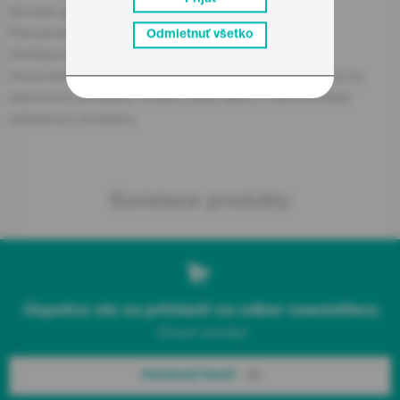
Gorenje gospodinjski aparati, d.o.o
Partizanska cesta 12, 3320 Velenje, SI
Odmietnuť všetko
info@gorenje.com
Hospodársky subjekt zodpovedný za produkt nájdete aj na
samotnom produkte, na jeho obale alebo v dokumentácii
priloženej k produktu.
Súvisiace produkty
Úspešne ste sa prihlásili na odber newslettera.
Chcem novinky!
Odoberať hneď!