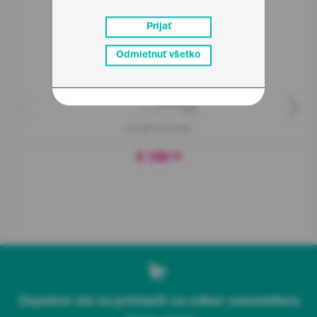
Prijať
Odmietnuť všetko
VCEB01GAWWF
€ 159
00
Úspešne ste sa prihlásili na odber newslettera.