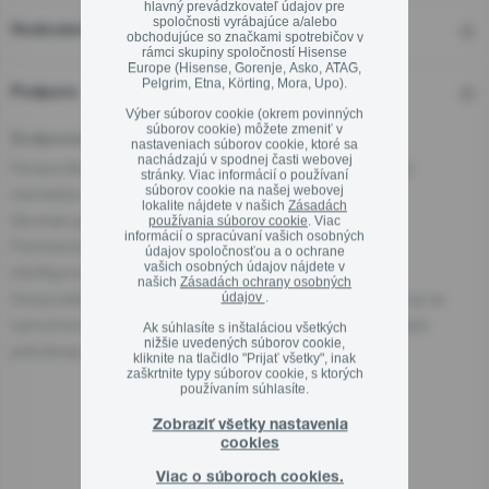
hlavný prevádzkovateľ údajov pre
spoločnosti vyrábajúce a/alebo
Hodnotení
obchodujúce so značkami spotrebičov v
rámci skupiny spoločností Hisense
Europe (Hisense, Gorenje, Asko, ATAG,
Pelgrim, Etna, Körting, Mora, Upo).
Podpora
Zavrieť
Výber súborov cookie (okrem povinných
súborov cookie) môžete zmeniť v
Zodpovedná osoba pre EÚ
nastaveniach súborov cookie, ktoré sa
nachádzajú v spodnej časti webovej
Hospodársky subjekt zodpovedný za tento produkt sa
stránky. Viac informácií o používaní
súborov cookie na našej webovej
nachádza v EÚ:
lokalite nájdete v našich
Zásadách
Gorenje gospodinjski aparati, d.o.o
používania súborov cookie
. Viac
informácií o spracúvaní vašich osobných
Partizanska cesta 12, 3320 Velenje, SI
údajov spoločnosťou a o ochrane
vašich osobných údajov nájdete v
info@gorenje.com
našich
Zásadách ochrany osobných
Hospodársky subjekt zodpovedný za produkt nájdete aj na
údajov
.
samotnom produkte, na jeho obale alebo v dokumentácii
Ak súhlasíte s inštaláciou všetkých
nižšie uvedených súborov cookie,
priloženej k produktu.
kliknite na tlačidlo "Prijať všetky", inak
zaškrtnite typy súborov cookie, s ktorých
používaním súhlasíte.
Zobraziť všetky nastavenia
Súvisiace produkty
cookies
Viac o súboroch cookies.