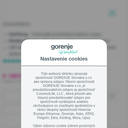
Prečo zvoliť spotrebiče gorenje
Kuchynské štúdia
Blog
SGD3000BKV
Informácie zákazníkom
Zavrieť
Linka pre záručný a pozáručný servis
- Dokonalá kombinácia teploty a pary
OptiTemp
Užitočné informácie
0800 105 505
- Množstvo malých parných otvorov
Hladké kĺzanie
- Viac než dosť na týždenné
1,5 l odnímateľná nádržka
Servis
žehlenie
Servisná podpora, objednanie servisu
Nastavenie cookies
10 Hodnotení
Registrácia kupónu OPTIMAL/EXTRA
Túto webovú stránku spravuje
Zavrieť
€ 196
00
spoločnosť GORENJE Slovakia s.r.o.
Vrátane DPH ,
ako správca údajov. Okrem spoločnosti
Predajne
GORENJE Slovakia s.r.o, je
prevádzkovateľom údajov aj spoločnosť
ConnectLife, LLC., ktorá pôsobí ako
Kde kúpiť
hlavný prevádzkovateľ údajov pre
Ekodesign
spoločnosti vyrábajúce a/alebo
obchodujúce so značkami spotrebičov v
Linka pre záručný a pozáručný servis
rámci skupiny spoločností Hisense
Kamenné predajne
Europe (Hisense, Gorenje, Asko, ATAG,
Pelgrim, Etna, Körting, Mora, Upo).
0800 105 505
Výber súborov cookie (okrem povinných