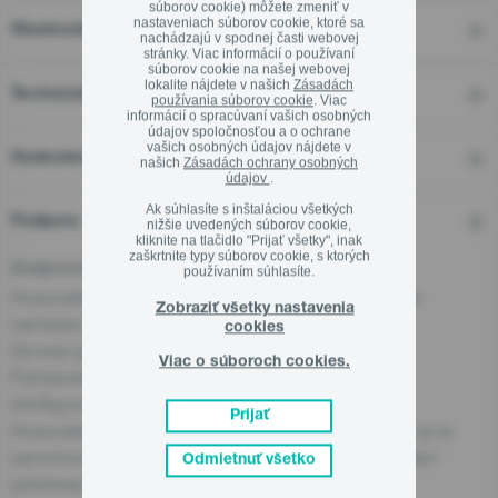
súborov cookie) môžete zmeniť v
nastaveniach súborov cookie, ktoré sa
Vlastnosti
nachádzajú v spodnej časti webovej
stránky. Viac informácií o používaní
súborov cookie na našej webovej
lokalite nájdete v našich
Zásadách
Technické detaily
Zavrieť
používania súborov cookie
. Viac
informácií o spracúvaní vašich osobných
údajov spoločnosťou a o ochrane
vašich osobných údajov nájdete v
Hodnotení
našich
Zásadách ochrany osobných
údajov
.
Ak súhlasíte s inštaláciou všetkých
Podpora
nižšie uvedených súborov cookie,
kliknite na tlačidlo "Prijať všetky", inak
zaškrtnite typy súborov cookie, s ktorých
Zodpovedná osoba pre EÚ
používaním súhlasíte.
Hospodársky subjekt zodpovedný za tento produkt sa
Zobraziť všetky nastavenia
nachádza v EÚ:
cookies
Gorenje gospodinjski aparati, d.o.o
Viac o súboroch cookies.
Partizanska cesta 12, 3320 Velenje, SI
info@gorenje.com
Prijať
Hospodársky subjekt zodpovedný za produkt nájdete aj na
samotnom produkte, na jeho obale alebo v dokumentácii
Odmietnuť všetko
priloženej k produktu.