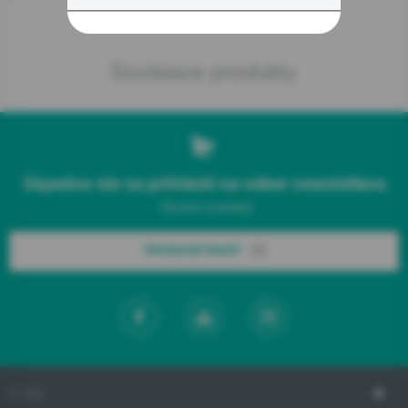
Súvisiace produkty
Úspešne ste sa prihlásili na odber newslettera.
Chcem novinky!
Odoberať hneď!
O NÁS