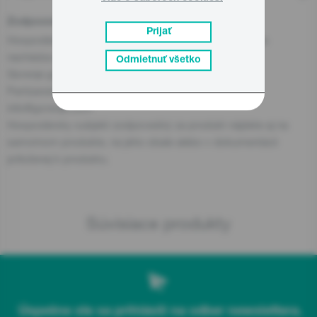
Zodpovedná osoba pre EÚ
Prijať
Hospodársky subjekt zodpovedný za tento produkt sa
nachádza v EÚ:
Odmietnuť všetko
Gorenje gospodinjski aparati, d.o.o
Partizanska cesta 12, 3320 Velenje, SI
info@gorenje.com
Hospodársky subjekt zodpovedný za produkt nájdete aj na
samotnom produkte, na jeho obale alebo v dokumentácii
priloženej k produktu.
Súvisiace produkty
Úspešne ste sa prihlásili na odber newslettera.