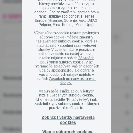
Informačný list výrobku
hlavný prevádzkovateľ údajov pre
spoločnosti vyrábajúce a/alebo
obchodujúce so značkami spotrebičov v
€ 559
00
rámci skupiny spoločností Hisense
Europe (Hisense, Gorenje, Asko, ATAG,
Vrátane DPH ,
Pelgrim, Etna, Körting, Mora, Upo).
Zavrieť
Výber súborov cookie (okrem povinných
súborov cookie) môžete zmeniť v
Kde kúpiť
nastaveniach súborov cookie, ktoré sa
nachádzajú v spodnej časti webovej
stránky. Viac informácií o používaní
Kamenné predajne
súborov cookie na našej webovej
lokalite nájdete v našich
Zásadách
používania súborov cookie
. Viac
informácií o spracúvaní vašich osobných
údajov spoločnosťou a o ochrane
vašich osobných údajov nájdete v
Vlastnosti
našich
Zásadách ochrany osobných
údajov
.
Ak súhlasíte s inštaláciou všetkých
nižšie uvedených súborov cookie,
Technické detaily
kliknite na tlačidlo "Prijať všetky", inak
zaškrtnite typy súborov cookie, s ktorých
používaním súhlasíte.
Hodnotení
Zobraziť všetky nastavenia
cookies
Podpora
Viac o súboroch cookies.