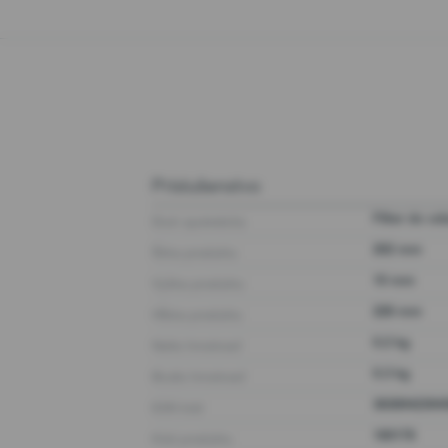
Príslušenstvo
Druh spotrebiča
Filter do o
Šírka produktu
202 mm
Výška produktu
10 mm
Hĺbka produktu
228 mm
Netto hmotnosť
0.2 kg
Brutto hmotnosť
0.3 kg
EAN kód
3838942394
Kód produktu
180178