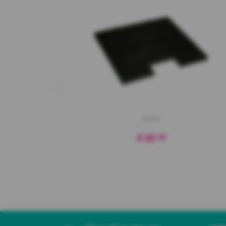
AH004
€ 22
90