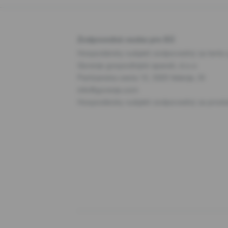
Zodpovedná osoba pre EÚ
Hospodársky subjekt zodpovedný za tento 
Gorenje gospodinjski aparati, d.o.o
Partizanska cesta 12, 3320 Velenje, SI
info@gorenje.com
Hospodársky subjekt zodpovedný za produkt