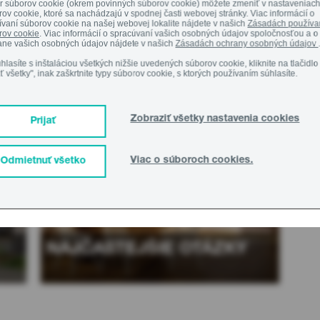
r súborov cookie (okrem povinných súborov cookie) môžete zmeniť v nastaveniac
ov cookie, ktoré sa nachádzajú v spodnej časti webovej stránky. Viac informácií o
vaní súborov cookie na našej webovej lokalite nájdete v našich
Zásadách používa
rov cookie
. Viac informácií o spracúvaní vašich osobných údajov spoločnosťou a o
ane vašich osobných údajov nájdete v našich
Zásadách ochrany osobných údajov
Podpora
hlasíte s inštaláciou všetkých nižšie uvedených súborov cookie, kliknite na tlačidlo
ať všetky", inak zaškrtnite typy súborov cookie, s ktorých používaním súhlasíte.
Na s
Zobraziť všetky nastavenia cookies
Prijať
Potr
Viac o súboroch cookies.
Odmietnuť všetko
Linka
NAJČASTEJŠIE OTÁZKY