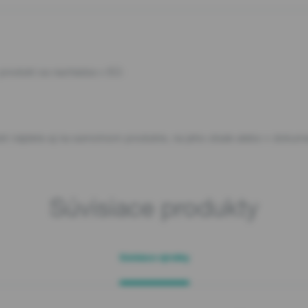
produkt sa nachádza v EÚ:
 nájdete aj na samotnom produkte, na jeho obale alebo v dokument
Súvisiace produkty
Súvisiace výrobky