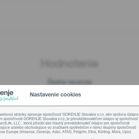
Hodnotenie
Žiadne recenzie
Na napísanie recenzie musíte byť prihlásený.
Nastavenie cookies
PRIHLÁSIŤ
REGISTROVAŤ SA
 webovú stránku spravuje spoločnosť GORENJE Slovakia s.r.o. ako správca údajov
m spoločnosti GORENJE Slovakia s.r.o, je prevádzkovateľom údajov aj spoločnosť
ctLife, LLC., ktorá pôsobí ako hlavný prevádzkovateľ údajov pre spoločnosti
ajúce a/alebo obchodujúce so značkami spotrebičov v rámci skupiny spoločností
se Europe (Hisense, Gorenje, Asko, ATAG, Pelgrim, Etna, Körting, Mora, Upo).