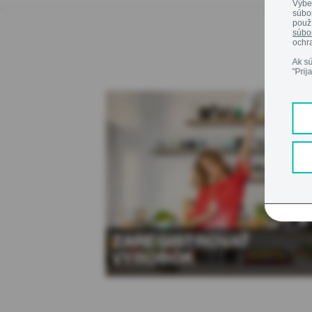
Výbe
súbor
použí
súbo
ochr
Ak sú
"Prij
ZAREGISTROVAŤ
VÝROBOK