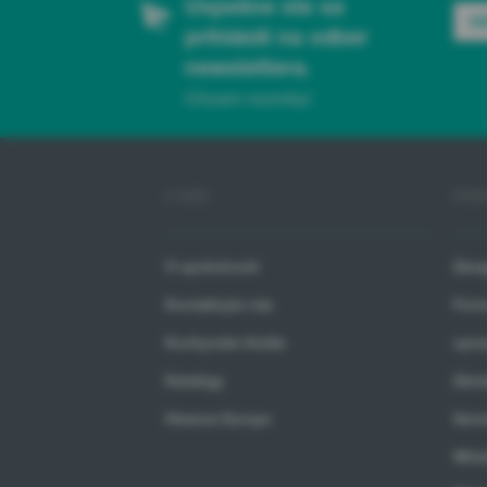
Úspešne ste sa
O
prihlásili na odber
newslettera.
Chcem novinky!
O NÁS
POD
O spoločnosti
Zare
Kontaktujte nás
Form
Kuchynské štúdia
opra
Katalógy
Záru
Hisense Europe
Serv
Whis