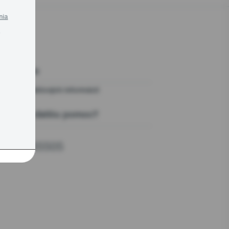
h
nia
.
tiahnutie
Tlač produktových informácií
PDF
ebujete ďalšiu pomoc?
 podpory
0800105505