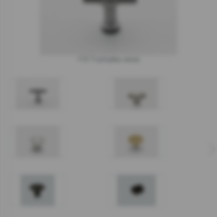
115 T-úchytka nerez