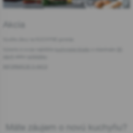
Akcia
Zavrieť
Využite zľavy na KUCHYNE gorenje.
Vyberte si svoje najbližšie
kuchynské štúdio
a objednajte
3D
návrh
alebo
schôdzku
.
INFORMÁCIE O AKCII
Máte záujem o novú kuchyňu?