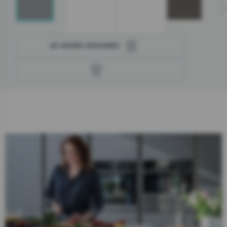
Prečo zvoliť spotrebiče gorenje
Kuchynské štúdia
Blog
Informácie zákazníkom
3D NÁVRH ZADARMO
Zavrieť
Linka pre záručný a pozáručný servis
Užitočné informácie
0800 105 505
Servis
Servisná podpora, objednanie servisu
Registrácia kupónu OPTIMAL/EXTRA
Zavrieť
Predajne
Ekodesign
Linka pre záručný a pozáručný servis
0800 105 505