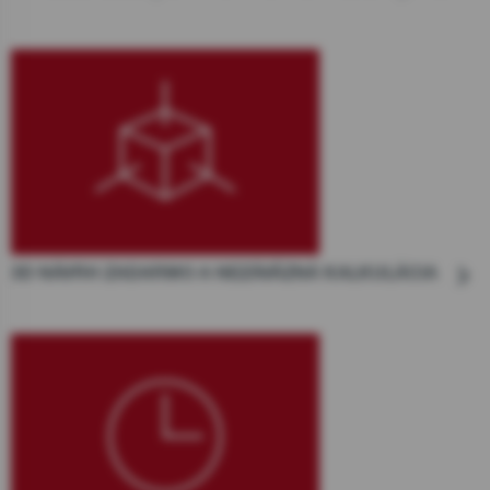
3D NÁVRH ZADARMO A NEZÁVÄZNÁ KALKULÁCIA