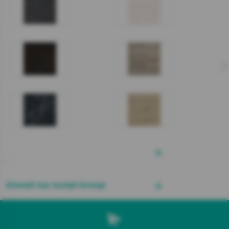
Zobraziť viac kuchýň Gorenje