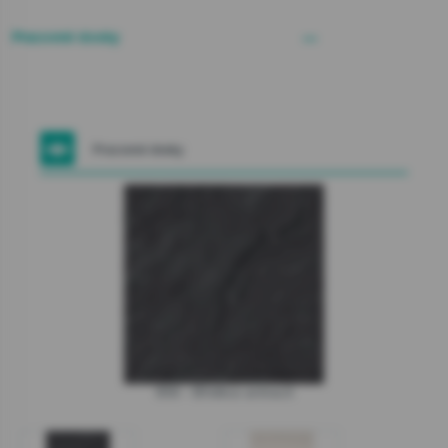
Pracovné dosky
Pracovné dosky
856 - Břidlice antracit