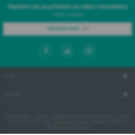
Úspešne ste sa prihlásili na odber newslettera.
Chcem novinky!
Odoberať hneď!
O NÁS
PODPORA
© Gorenje 2020 -
"Cookies"
-
Vyhlásenie o prístupnosti
-
Vyhlásenie o ochrane
súkromia
-
Autorský zákon
-
Oznámenie o súlade s nariadením EÚ Data Act
- Nastavenia súborov cookie