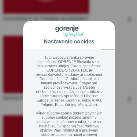
DOHODNITE SI TERMÍN SCHÔDZKY
Nastavenie cookies
Túto webovú stránku spravuje
spoločnosť GORENJE Slovakia s.r.o.
ako správca údajov. Okrem spoločnosti
GORENJE Slovakia s.r.o, je
prevádzkovateľom údajov aj spoločnosť
ConnectLife, LLC., ktorá pôsobí ako
hlavný prevádzkovateľ údajov pre
spoločnosti vyrábajúce a/alebo
obchodujúce so značkami spotrebičov v
rámci skupiny spoločností Hisense
DOTAZ NA E-MAIL
Europe (Hisense, Gorenje, Asko, ATAG,
Pelgrim, Etna, Körting, Mora, Upo).
Výber súborov cookie (okrem povinných
súborov cookie) môžete zmeniť v
nastaveniach súborov cookie, ktoré sa
nachádzajú v spodnej časti webovej
stránky. Viac informácií o používaní
súborov cookie na našej webovej