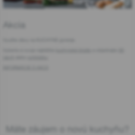
Akcia
Zavrieť
Využite zľavy na KUCHYNE gorenje.
Vyberte si svoje najbližšie
kuchynské štúdio
a objednajte
3D
návrh
alebo
schôdzku
.
INFORMÁCIE O AKCII
Máte záujem o novú kuchyňu?