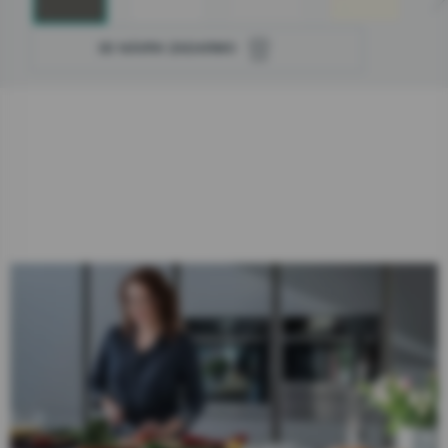
Prečo zvoliť spotrebiče gorenje
Kuchynské štúdia
3D NÁVRH ZADARMO
Blog
Informácie zákazníkom
Zavrieť
Linka pre záručný a pozáručný servis
Užitočné informácie
0800 105 505
Servis
Servisná podpora, objednanie servisu
Registrácia kupónu OPTIMAL/EXTRA
Zavrieť
Predajne
Ekodesign
Linka pre záručný a pozáručný servis
0800 105 505