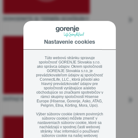
DOHODNITE SI TERMÍN SCHÔDZKY
Nastavenie cookies
Túto webovú stránku spravuje
spoločnosť GORENJE Slovakia s.r.o.
ako správca údajov. Okrem spoločnosti
GORENJE Slovakia s.r.o, je
prevádzkovateľom údajov aj spoločnosť
ConnectLife, LLC., ktorá pôsobí ako
hlavný prevádzkovateľ údajov pre
spoločnosti vyrábajúce a/alebo
obchodujúce so značkami spotrebičov v
rámci skupiny spoločností Hisense
DOTAZ NA E-MAIL
Europe (Hisense, Gorenje, Asko, ATAG,
Pelgrim, Etna, Körting, Mora, Upo).
Výber súborov cookie (okrem povinných
súborov cookie) môžete zmeniť v
nastaveniach súborov cookie, ktoré sa
nachádzajú v spodnej časti webovej
stránky. Viac informácií o používaní
súborov cookie na našej webovej