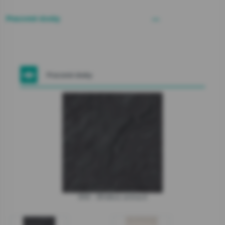
Pracovné dosky
Pracovné dosky
856 - Břidlice antracit