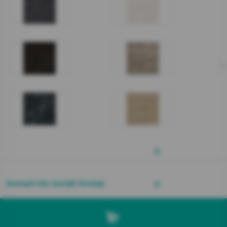
Zobraziť viac kuchýň Gorenje