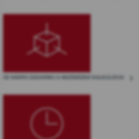
3D NÁVRH ZADARMO A NEZÁVÄZNÁ KALKULÁCIA