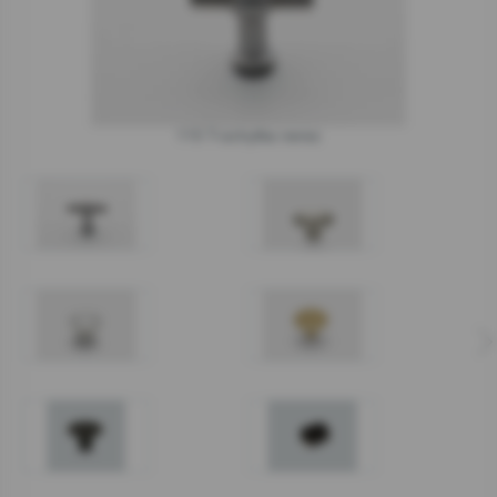
115 T-úchytka nerez