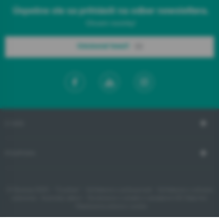
Úspešne ste sa prihlásili na odber newslettera.
Chcem novinky!
Odoberať hneď!
O NÁS
PODPORA
© Gorenje 2020 -
"Cookies"
-
Vyhlásenie o prístupnosti
-
Vyhlásenie o ochrane
súkromia
-
Autorský zákon
-
Oznámenie o súlade s nariadením EÚ Data Act
- Nastavenia súborov cookie