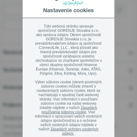
Nastavenie cookies
Kde kúpiť
Kamenné predajne
Túto webovú stránku spravuje
Zavrieť
spoločnosť GORENJE Slovakia s.r.o.
ako správca údajov. Okrem spoločnosti
GORENJE Slovakia s.r.o, je
prevádzkovateľom údajov aj spoločnosť
ConnectLife, LLC., ktorá pôsobí ako
hlavný prevádzkovateľ údajov pre
Vlastnosti
spoločnosti vyrábajúce a/alebo
obchodujúce so značkami spotrebičov v
rámci skupiny spoločností Hisense
Europe (Hisense, Gorenje, Asko, ATAG,
Technické detaily
Pelgrim, Etna, Körting, Mora, Upo).
Výber súborov cookie (okrem povinných
súborov cookie) môžete zmeniť v
Hodnotení
nastaveniach súborov cookie, ktoré sa
nachádzajú v spodnej časti webovej
stránky. Viac informácií o používaní
súborov cookie na našej webovej
Podpora
lokalite nájdete v našich
Zásadách
používania súborov cookie
. Viac
informácií o spracúvaní vašich osobných
Zodpovedná osoba pre EÚ
údajov spoločnosťou a o ochrane
vašich osobných údajov nájdete v
Hospodársky subjekt zodpovedný za tento produkt sa
našich
Zásadách ochrany osobných
nachádza v EÚ:
údajov
.