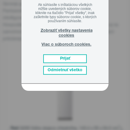
Gorenje gospodinjski aparati, d.o.o
Ak súhlasíte s inštaláciou všetkých
nižšie uvedených súborov cookie,
Partizanska cesta 12, 3320 Velenje, SI
kliknite na tlačidlo "Prijať všetky", inak
info@gorenje.com
zaškrtnite typy súborov cookie, s ktorých
používaním súhlasíte.
Hospodársky subjekt zodpovedný za produkt nájdete aj na
samotnom produkte, na jeho obale alebo v dokumentácii
Zobraziť všetky nastavenia
cookies
priloženej k produktu.
Viac o súboroch cookies.
Prijať
Súvisiace produkty
Odmietnuť všetko
G200 Voľne stojaca chladnička, 143.4 x 55 x 54.2 cm,
Rad