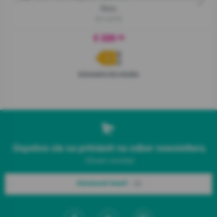
Biela
R4142PW
€ 329
00
Informačný list výrobku
Úspešne ste sa prihlásili na odber newslettera.
Chcem novinky!
Odoberať hneď!