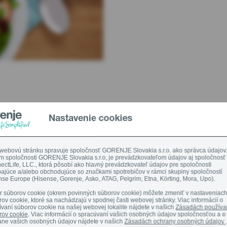
Nastavenie cookies
Technické detaily
 webovú stránku spravuje spoločnosť GORENJE Slovakia s.r.o. ako správca údajov
m spoločnosti GORENJE Slovakia s.r.o, je prevádzkovateľom údajov aj spoločnosť
ctLife, LLC., ktorá pôsobí ako hlavný prevádzkovateľ údajov pre spoločnosti
Výbava
ajúce a/alebo obchodujúce so značkami spotrebičov v rámci skupiny spoločností
se Europe (Hisense, Gorenje, Asko, ATAG, Pelgrim, Etna, Körting, Mora, Upo).
Polica na fľaše vo dverách
i
r súborov cookie (okrem povinných súborov cookie) môžete zmeniť v nastaveniac
ov cookie, ktoré sa nachádzajú v spodnej časti webovej stránky. Viac informácií o
chladničky
vaní súborov cookie na našej webovej lokalite nájdete v našich
Zásadách používa
rov cookie
. Viac informácií o spracúvaní vašich osobných údajov spoločnosťou a o
Police vo dverách chladničky
ane vašich osobných údajov nájdete v našich
Zásadách ochrany osobných údajov