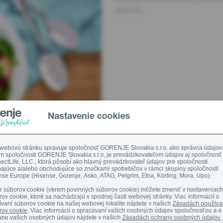
potravín.
Nastavenie cookies
 webovú stránku spravuje spoločnosť GORENJE Slovakia s.r.o. ako správca údajov
m spoločnosti GORENJE Slovakia s.r.o, je prevádzkovateľom údajov aj spoločnosť
ctLife, LLC., ktorá pôsobí ako hlavný prevádzkovateľ údajov pre spoločnosti
ajúce a/alebo obchodujúce so značkami spotrebičov v rámci skupiny spoločností
se Europe (Hisense, Gorenje, Asko, ATAG, Pelgrim, Etna, Körting, Mora, Upo).
Technické detaily
r súborov cookie (okrem povinných súborov cookie) môžete zmeniť v nastaveniac
ov cookie, ktoré sa nachádzajú v spodnej časti webovej stránky. Viac informácií o
vaní súborov cookie na našej webovej lokalite nájdete v našich
Zásadách používa
rov cookie
. Viac informácií o spracúvaní vašich osobných údajov spoločnosťou a o
ane vašich osobných údajov nájdete v našich
Zásadách ochrany osobných údajov
Výbava